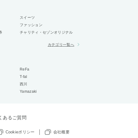
スイーツ
ファッション
券
チャリティ・セゾンオリジナル
カテゴリ一覧へ
ReFa
T-fal
西川
Yamazaki
くあるご質問
Cookieポリシー
会社概要