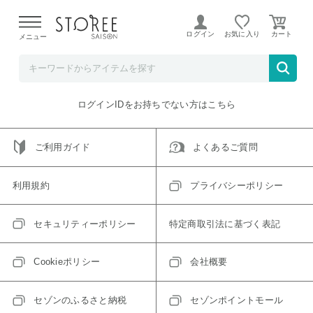
【熊本県での地震による影響について】
令和8年熊本地震に
よる配送遅延が発生しております。
ログイン
お気に入り
メニュー
ご指定のアイテムは取り扱い終了、またはただいま取り扱い
できないアイテムです。
トップへ戻る
ログインIDをお持ちでない方はこちら
ご利用ガイド
よくあるご質問
利用規約
プライバシーポリシー
セキュリティーポリシー
特定商取引法に基づく表記
Cookieポリシー
会社概要
セゾンのふるさと納税
セゾンポイントモール