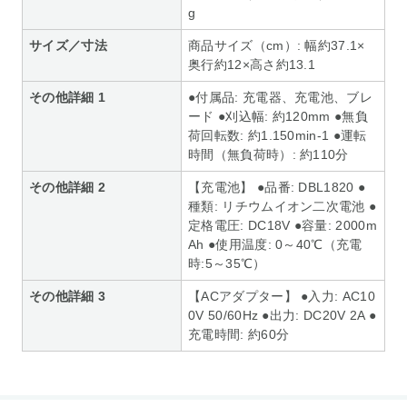
g
サイズ／寸法
商品サイズ（cm）: 幅約37.1×
奥行約12×高さ約13.1
その他詳細 1
●付属品: 充電器、充電池、ブレ
ード ●刈込幅: 約120mm ●無負
荷回転数: 約1.150min-1 ●運転
時間（無負荷時）: 約110分
その他詳細 2
【充電池】 ●品番: DBL1820 ●
種類: リチウムイオン二次電池 ●
定格電圧: DC18V ●容量: 2000m
Ah ●使用温度: 0～40℃（充電
時:5～35℃）
その他詳細 3
【ACアダプター】 ●入力: AC10
0V 50/60Hz ●出力: DC20V 2A ●
充電時間: 約60分