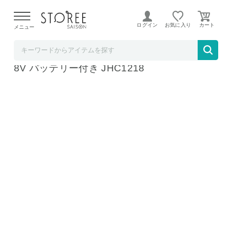
【熊本県での地震による影響について】
令和8年熊本地震に
よる配送遅延が発生しております。
ログイン
お気に入り
メニュー
b.good market アイリスオーヤマ特集店
アイリスオーヤマ 充電式 ハンディバリカン 1
8V バッテリー付き JHC1218