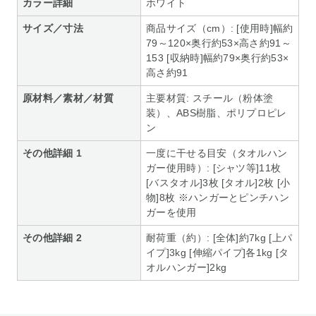
カラー詳細
ホワイト
サイズ／寸法
商品サイズ（cm）: [使用時]幅約
79～120×奥行約53×高さ約91～
153 [収納時]幅約79×奥行約53×
高さ約91
原材料／素材／材質
主要材質: スチール（粉体塗
装）、ABS樹脂、ポリプロピレ
ン
その他詳細 1
一度に干せる目安（タオルハン
ガー使用時）: [シャツ等]11枚
[バスタオル]3枚 [タオル]2枚 [小
物]8枚 ※ハンガーとピンチハン
ガーを使用
その他詳細 2
耐荷重（約）: [全体]約7kg [上パ
イプ]3kg [伸縮パイプ]各1kg [タ
オルハンガー]2kg