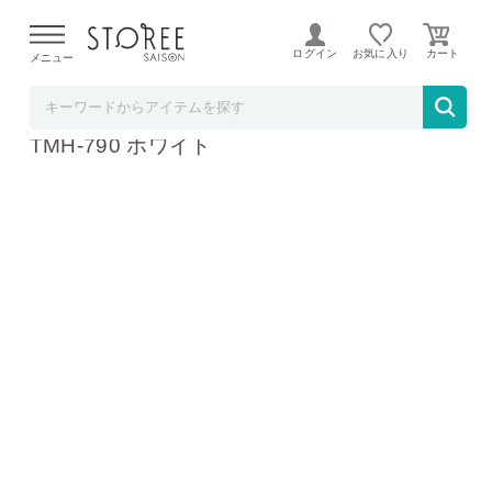
【熊本県での地震による影響について】
令和8年熊本地震に
よる配送遅延が発生しております。
ログイン
お気に入り
メニュー
b.good market アイリスオーヤマ特集店
アイリスオーヤマ 簡単組立スタイル物干し S
TMH-790 ホワイト