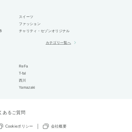
スイーツ
ファッション
券
チャリティ・セゾンオリジナル
カテゴリ一覧へ
ReFa
T-fal
西川
Yamazaki
くあるご質問
Cookieポリシー
会社概要