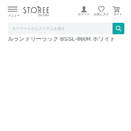
【熊本県での地震による影響について】
令和8年熊本地震に
よる配送遅延が発生しております。
ログイン
お気に入り
メニュー
b.good market アイリスオーヤマ特集店
アイリスオーヤマ バスケット付き伸縮スタイ
ルランドリーラック BSSL-860R ホワイト