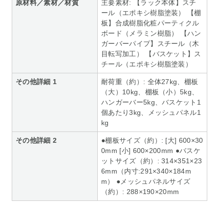
原材料／素材／材質
主要素材: 【ラック本体】スチ
ール（エポキシ樹脂塗装） 【棚
板】合成樹脂化粧パーティクル
ボード（メラミン樹脂） 【ハン
ガーバーパイプ】スチール（木
目転写加工） 【バスケット】ス
チール（エポキシ樹脂塗装）
その他詳細 1
耐荷重（約）: 全体27kg、棚板
（大）10kg、棚板（小）5kg、
ハンガーバー5kg、バスケット1
個あたり3kg、メッシュパネル1
kg
その他詳細 2
●棚板サイズ（約）: [大] 600×30
0mm [小] 600×200mm ●バスケ
ットサイズ（約）: 314×351×23
6mm（内寸:291×340×184m
m） ●メッシュパネルサイズ
（約）: 288×190×20mm