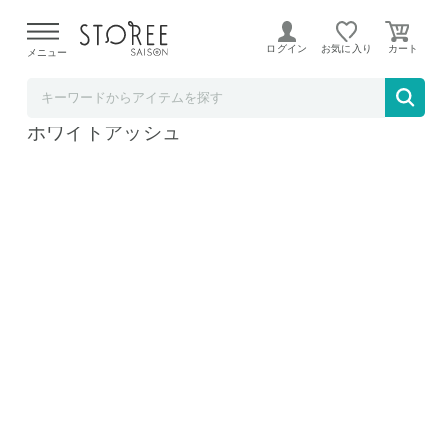
【熊本県での地震による影響について】
令和8年熊本地震に
よる配送遅延が発生しております。
ログイン
お気に入り
メニュー
b.good market アイリスオーヤマ特集店
アイリスオーヤマ TRAILBOX 400 TRB-400
ホワイトアッシュ