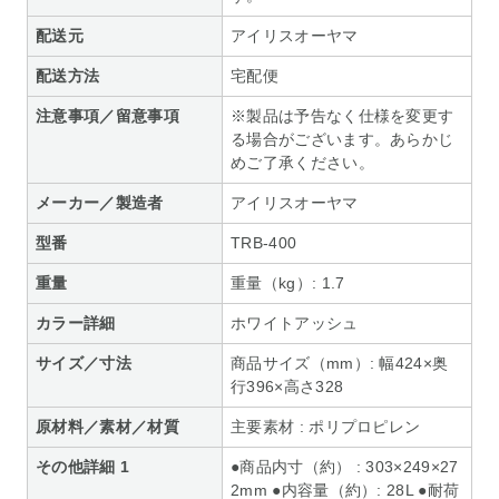
配送元
アイリスオーヤマ
配送方法
宅配便
注意事項／留意事項
※製品は予告なく仕様を変更す
る場合がございます。あらかじ
めご了承ください。
メーカー／製造者
アイリスオーヤマ
型番
TRB-400
重量
重量（kg）: 1.7
カラー詳細
ホワイトアッシュ
サイズ／寸法
商品サイズ（mm）: 幅424×奥
行396×高さ328
原材料／素材／材質
主要素材 : ポリプロピレン
その他詳細 1
●商品内寸（約） : 303×249×27
2mm ●内容量（約）: 28L ●耐荷