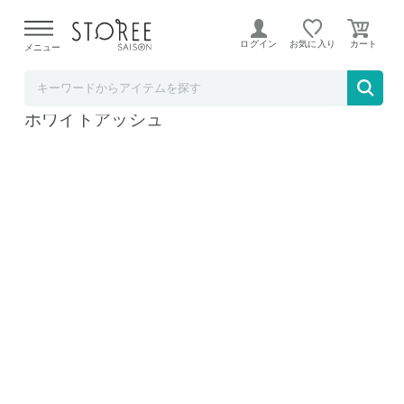
【熊本県での地震による影響について】
令和8年熊本地震に
よる配送遅延が発生しております。
ログイン
お気に入り
メニュー
b.good market アイリスオーヤマ特集店
アイリスオーヤマ TRAILBOX 600 TRB-600
ホワイトアッシュ