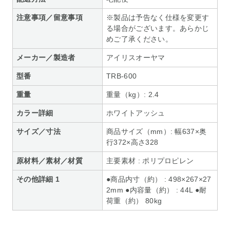
注意事項／留意事項
※製品は予告なく仕様を変更す
る場合がございます。あらかじ
めご了承ください。
メーカー／製造者
アイリスオーヤマ
型番
TRB-600
重量
重量（kg）: 2.4
カラー詳細
ホワイトアッシュ
サイズ／寸法
商品サイズ（mm）: 幅637×奥
行372×高さ328
原材料／素材／材質
主要素材 : ポリプロピレン
その他詳細 1
●商品内寸（約） : 498×267×27
2mm ●内容量（約） : 44L ●耐
荷重（約） 80kg