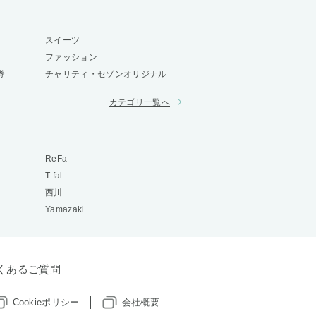
スイーツ
ファッション
券
チャリティ・セゾンオリジナル
カテゴリ一覧へ
ReFa
T-fal
西川
Yamazaki
くあるご質問
Cookieポリシー
会社概要