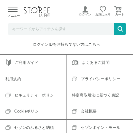
【熊本県での地震による影響について】
令和8年熊本地震に
よる配送遅延が発生しております。
ログイン
お気に入り
メニュー
ご指定のアイテムは取り扱い終了、またはただいま取り扱い
できないアイテムです。
トップへ戻る
ログインIDをお持ちでない方はこちら
ご利用ガイド
よくあるご質問
利用規約
プライバシーポリシー
セキュリティーポリシー
特定商取引法に基づく表記
Cookieポリシー
会社概要
セゾンのふるさと納税
セゾンポイントモール