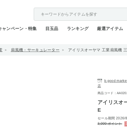
配送遅延が発生しております。
キャンペーン・特集
目玉品
ランキング
厳選アイテム
電
扇風機・サーキュレーター
アイリスオーヤマ 工業扇風機 三脚型
b.good ma
店
商品コード：AA0202-i
アイリスオーヤ
E
セール期間
2026/8
3,000
ポイント