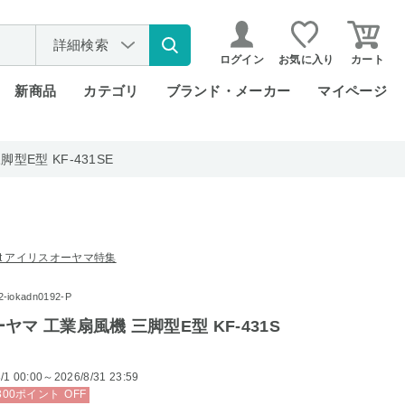
詳細検索
ログイン
お気に入り
カート
新商品
カテゴリ
ブランド・メーカー
マイページ
E型 KF-431SE
rket アイリスオーヤマ特集
okadn0192-P
マ 工業扇風機 三脚型E型 KF-431S
/1 00:00～2026/8/31 23:59
300
ポイント
OFF