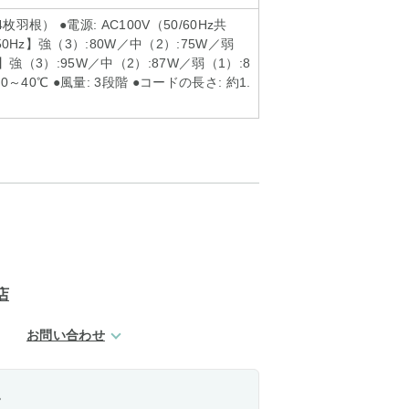
4枚羽根） ●電源: AC100V（50/60Hz共
50Hz】強（3）:80W／中（2）:75W／弱
z】強（3）:95W／中（2）:87W／弱（1）:8
0～40℃ ●風量: 3段階 ●コードの長さ: 約1.
店
お問い合わせ
。