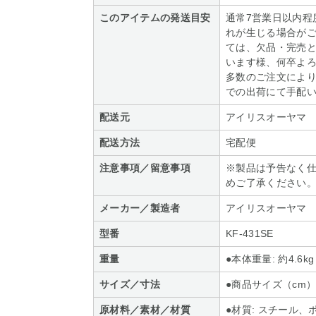
このアイテムの発送目安
通常7営業日以内程
れが生じる場合がご
ては、欠品・完売
います様、何卒よろ
多数のご注文によ
での出荷にて手配
配送元
アイリスオーヤマ
配送方法
宅配便
注意事項／留意事項
※製品は予告なく
めご了承ください
メーカー／製造者
アイリスオーヤマ
型番
KF-431SE
重量
●本体重量: 約4.6kg
サイズ／寸法
●商品サイズ（cm）:
原材料／素材／材質
●材質: スチール、