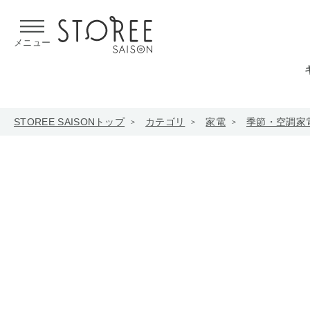
【熊本県での地震による影響について】
令和8年熊本地震による
メニュー
STOREE SAISONトップ
カテゴリ
家電
季節・空調家