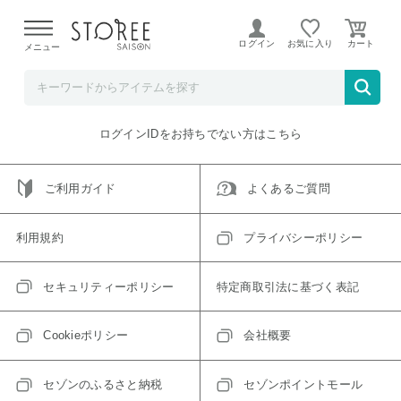
【熊本県での地震による影響について】
令和8年熊本地震に
よる配送遅延が発生しております。
ログイン
お気に入り
メニュー
ご指定のアイテムは取り扱い終了、またはただいま取り扱い
できないアイテムです。
トップへ戻る
ログインIDをお持ちでない方はこちら
ご利用ガイド
よくあるご質問
利用規約
プライバシーポリシー
セキュリティーポリシー
特定商取引法に基づく表記
Cookieポリシー
会社概要
セゾンのふるさと納税
セゾンポイントモール