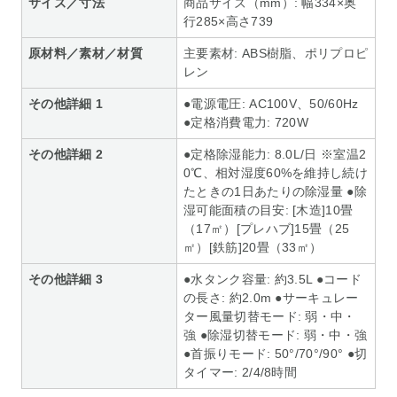
サイズ／寸法
商品サイズ（mm）: 幅334×奥
行285×高さ739
原材料／素材／材質
主要素材: ABS樹脂、ポリプロピ
レン
その他詳細 1
●電源電圧: AC100V、50/60Hz
●定格消費電力: 720W
その他詳細 2
●定格除湿能力: 8.0L/日 ※室温2
0℃、相対湿度60%を維持し続け
たときの1日あたりの除湿量 ●除
湿可能面積の目安: [木造]10畳
（17㎡）[プレハブ]15畳（25
㎡）[鉄筋]20畳（33㎡）
その他詳細 3
●水タンク容量: 約3.5L ●コード
の長さ: 約2.0m ●サーキュレー
ター風量切替モード: 弱・中・
強 ●除湿切替モード: 弱・中・強
●首振りモード: 50°/70°/90° ●切
タイマー: 2/4/8時間