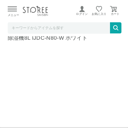
【熊本県での地震による影響について】
令和8年熊本地震に
よる配送遅延が発生しております。
ログイン
お気に入り
メニュー
b.good market アイリスオーヤマ特集店
アイリスオーヤマ サーキュレーター衣類乾燥
除湿機8L IJDC-N80-W ホワイト