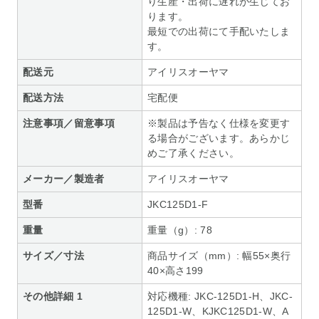
り生産・出荷に遅れが生じてお
ります。
最短での出荷にて手配いたしま
す。
配送元
アイリスオーヤマ
配送方法
宅配便
注意事項／留意事項
※製品は予告なく仕様を変更す
る場合がございます。あらかじ
めご了承ください。
メーカー／製造者
アイリスオーヤマ
型番
JKC125D1-F
重量
重量（g）: 78
サイズ／寸法
商品サイズ（mm）: 幅55×奥行
40×高さ199
その他詳細 1
対応機種: JKC-125D1-H、JKC-
125D1-W、KJKC125D1-W、A