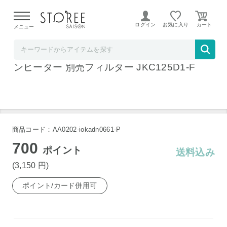
【熊本県での地震による影響について】
令和8年熊本地震に
よる配送遅延が発生しております。
ログイン
お気に入り
メニュー
b.good market アイリスオーヤマ特集店
アイリスオーヤマ 大風量加湿セラミックファ
ンヒーター 別売フィルター JKC125D1-F
商品コード：AA0202-iokadn0661-P
700
ポイント
送料込み
(3,150
円
)
ポイント/カード併用可