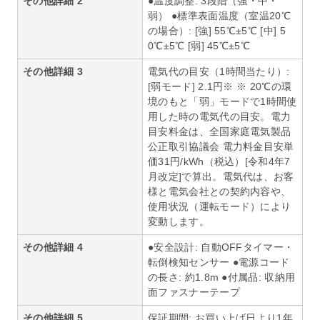
その他詳細 2
●温度調整: 3段階（強・中・
弱） ●標準表面温度（室温20℃
の場合）: [強] 55℃±5℃ [中] 5
0℃±5℃ [弱] 45℃±5℃
その他詳細 3
電気代の目安（1時間当たり）:
[弱モード] 2.1円※ ※ 20℃の環
境のもと「弱」モードで1時間使
用した時の電気代の目安。電力
目安料金は、全国家庭電気製品
公正取引協議会 電力料金目安単
価31円/kWh（税込）[令和4年7
月改定]で算出。電気代は、お客
様と電気会社との契約内容や、
使用状況（運転モード）により
変動します。
その他詳細 4
●安全設計: 自動OFFタイマー・
転倒検知センサー ●電源コード
の長さ: 約1.8m ●付属品: 収納用
面ファスナーテープ
その他詳細 5
保証期間: お買い上げ日より1年