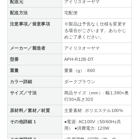
配送元
アイリスオーヤマ
配送方法
宅配便
注意事項／留意事項
※製品は予告なく仕様を変更す
る場合がございます。あらかじ
めご了承ください。
メーカー／製造者
アイリスオーヤマ
型番
APH-R12B-DT
重量
重量（g）: 860
カラー詳細
ダークブラウン
サイズ／寸法
商品サイズ（mm）: 幅1,380×奥
行30×高さ320
原材料／素材／材質
主要素材: ポリエステル100%
その他詳細 1
●電源: AC100V（50/60Hz共
用） ●消費電力: 120W