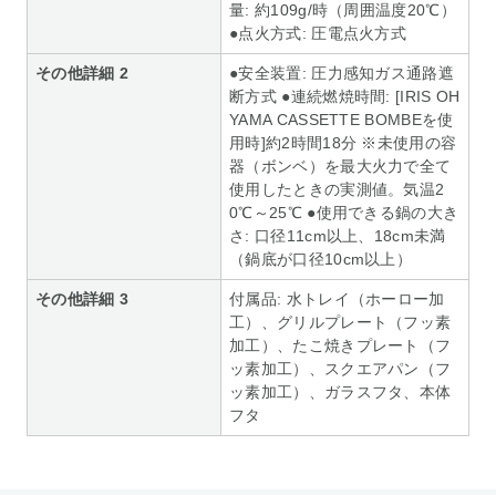
量: 約109g/時（周囲温度20℃）
●点火方式: 圧電点火方式
その他詳細 2
●安全装置: 圧力感知ガス通路遮
断方式 ●連続燃焼時間: [IRIS OH
YAMA CASSETTE BOMBEを使
用時]約2時間18分 ※未使用の容
器（ボンベ）を最大火力で全て
使用したときの実測値。気温2
0℃～25℃ ●使用できる鍋の大き
さ: 口径11cm以上、18cm未満
（鍋底が口径10cm以上）
その他詳細 3
付属品: 水トレイ（ホーロー加
工）、グリルプレート（フッ素
加工）、たこ焼きプレート（フ
ッ素加工）、スクエアパン（フ
ッ素加工）、ガラスフタ、本体
フタ