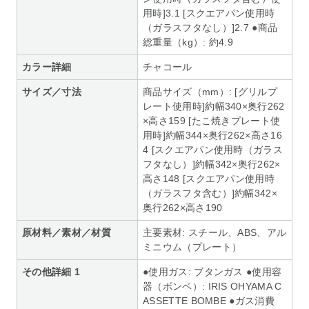
用時]3.1 [スクエアパン使用時
（ガラスフタなし）]2.7 ●商品
総重量（kg）: 約4.9
カラー詳細
チャコール
サイズ／寸法
商品サイズ（mm）: [グリルプ
レート使用時]約幅340×奥行262
×高さ159 [たこ焼きプレート使
用時]約幅344×奥行262×高さ16
4 [スクエアパン使用時（ガラス
フタなし）]約幅342×奥行262×
高さ148 [スクエアパン使用時
（ガラスフタ含む）]約幅342×
奥行262×高さ190
原材料／素材／材質
主要素材: スチール、ABS、アル
ミニウム（プレート）
その他詳細 1
●使用ガス: ブタンガス ●使用容
器（ボンベ）: IRIS OHYAMA C
ASSETTE BOMBE ●ガス消費