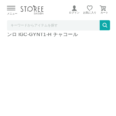
【熊本県での地震による影響について】
令和8年熊本地震に
よる配送遅延が発生しております。
ログイン
お気に入り
メニュー
b.good market アイリスオーヤマ特集店
アイリスオーヤマ 減煙焼肉マルチカセットコ
ンロ IGC-GYNT1-H チャコール