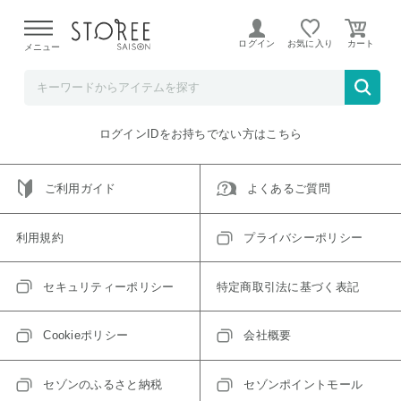
【熊本県での地震による影響について】
令和8年熊本地震に
よる配送遅延が発生しております。
ログイン
お気に入り
メニュー
ご指定のアイテムは取り扱い終了、またはただいま取り扱い
できないアイテムです。
トップへ戻る
ログインIDをお持ちでない方はこちら
ご利用ガイド
よくあるご質問
利用規約
プライバシーポリシー
セキュリティーポリシー
特定商取引法に基づく表記
Cookieポリシー
会社概要
セゾンのふるさと納税
セゾンポイントモール