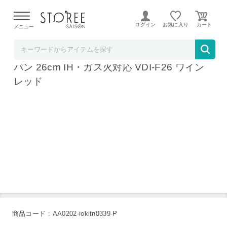
【熊本県での地震による影響について】
令和8年熊本地震に
よる配送遅延が発生しております。
ログイン
お気に入り
メニュー
b.good market アイリスオーヤマ特集店
アイリスオーヤマ ダイヤモンドコートフライ
パン 26cm IH・ガス火対応 VDI-F26 ワイン
レッド
商品コード：AA0202-iokitn0339-P