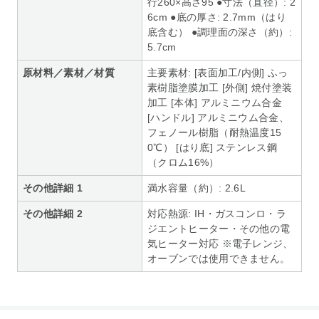
行260×高さ95 ●寸法（直径）: 2
6cm ●底の厚さ: 2.7mm（はり
底含む） ●調理面の深さ（約）:
5.7cm
原材料／素材／材質
主要素材: [表面加工/内側] ふっ
素樹脂塗膜加工 [外側] 焼付塗装
加工 [本体] アルミニウム合金
[ハンドル] アルミニウム合金、
フェノール樹脂（耐熱温度15
0℃） [はり底] ステンレス鋼
（クロム16%）
その他詳細 1
満水容量（約）: 2.6L
その他詳細 2
対応熱源: IH・ガスコンロ・ラ
ジエントヒーター・その他の電
気ヒーター対応 ※電子レンジ、
オーブンでは使用できません。