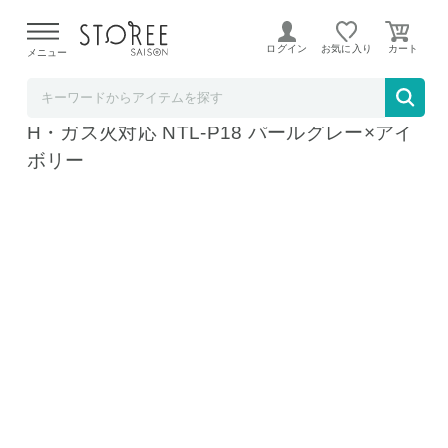
【熊本県での地震による影響について】
令和8年熊本地震に
よる配送遅延が発生しております。
ログイン
お気に入り
メニュー
b.good market アイリスオーヤマ特集店
アイリスオーヤマ ナチュかる片手なべ18cm I
H・ガス火対応 NTL-P18 パールグレー×アイ
ボリー