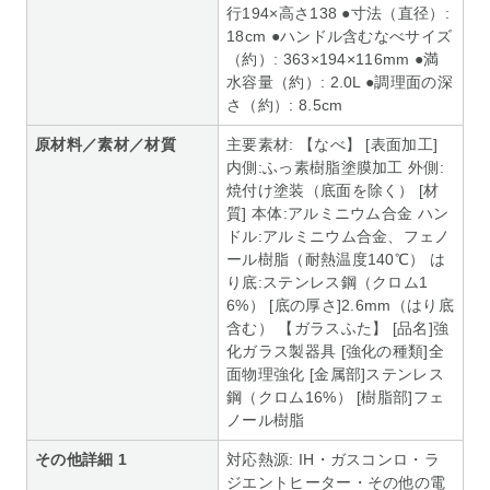
行194×高さ138 ●寸法（直径）:
18cm ●ハンドル含むなべサイズ
（約）: 363×194×116mm ●満
水容量（約）: 2.0L ●調理面の深
さ（約）: 8.5cm
原材料／素材／材質
主要素材: 【なべ】 [表面加工]
内側:ふっ素樹脂塗膜加工 外側:
焼付け塗装（底面を除く） [材
質] 本体:アルミニウム合金 ハン
ドル:アルミニウム合金、フェノ
ール樹脂（耐熱温度140℃） は
り底:ステンレス鋼（クロム1
6%） [底の厚さ]2.6mm（はり底
含む） 【ガラスふた】 [品名]強
化ガラス製器具 [強化の種類]全
面物理強化 [金属部]ステンレス
鋼（クロム16%） [樹脂部]フェ
ノール樹脂
その他詳細 1
対応熱源: IH・ガスコンロ・ラ
ジエントヒーター・その他の電