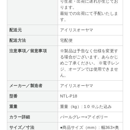
り生産・出荷に遅れが生じてお
ります。
最短での出荷にて手配いたしま
す。
配送元
アイリスオーヤマ
配送方法
宅配便
注意事項／留意事項
※製品は予告なく仕様を変更す
る場合がございます。あらかじ
めご了承ください。 ※電子レン
ジ、オーブンでは使用できませ
ん。
メーカー／製造者
アイリスオーヤマ
型番
NTL-P18
重量
重量（kg）: 1.0 ※ふた込み
カラー詳細
パールグレー×アイボリー
サイズ／寸法
●商品サイズ（mm）: 幅363×奥