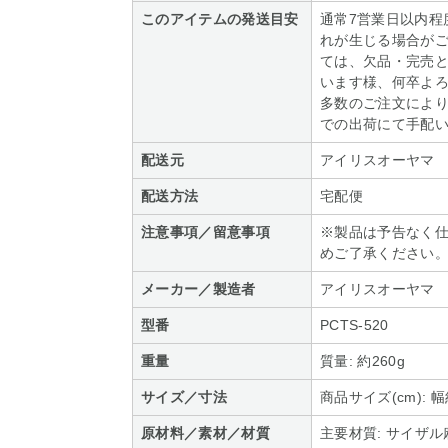
このアイテムの発送目安
通常7営業日以内程
れが生じる場合がご
ては、欠品・完売
います様、何卒よろ
多数のご注文によ
での出荷にて手配
配送元
アイリスオーヤマ
配送方法
宅配便
注意事項／留意事項
※製品は予告なく
めご了承ください
メーカー／製造者
アイリスオーヤマ
型番
PCTS-520
重量
質量: 約260g
サイズ／寸法
商品サイズ(cm): 
原材料／素材／材質
主要材質: サイザル