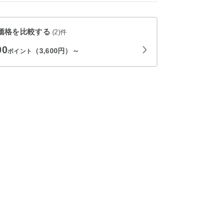
価格を比較する
(2)件
00
（3,600円）～
ポイント