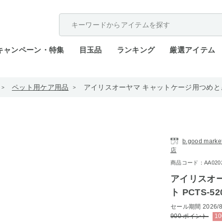
配送遅延が発生しております。
キャンペーン・特集
目玉品
ランキング
厳選アイテム
ペット用ケア用品
アイリスオーヤマ キャットケージ用つめとぎシ
b.good ma
店
商品コード：AA0202-i
アイリスオ
ト PCTS-52
セール期間
2026/8
900
ポイント
10