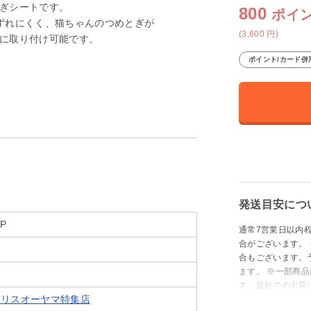
ぎシートです。
800
ポイ
ずれにくく、猫ちゃんのつめとぎが
(3,600
円
)
に取り付け可能です。
ポイント/カード併
発送目安につ
-P
通常7営業日以内
合がございます。
合もございます。
ます。 ※一部商
す。最短での出荷
t アイリスオーヤマ特集店