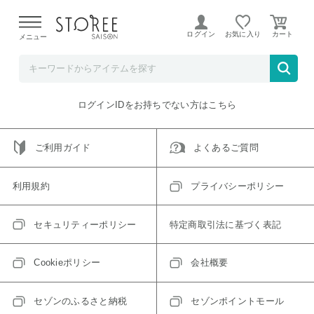
【熊本県での地震による影響について】
令和8年熊本地震に
よる配送遅延が発生しております。
ログイン
お気に入り
メニュー
ご指定のアイテムは取り扱い終了、またはただいま取り扱い
できないアイテムです。
トップへ戻る
ログインIDをお持ちでない方はこちら
ご利用ガイド
よくあるご質問
利用規約
プライバシーポリシー
セキュリティーポリシー
特定商取引法に基づく表記
Cookieポリシー
会社概要
セゾンのふるさと納税
セゾンポイントモール