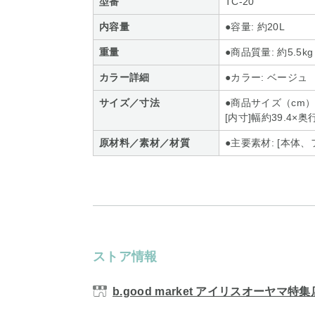
型番
TC-20
内容量
●容量: 約20L
重量
●商品質量: 約5.5kg
カラー詳細
●カラー: ベージュ
サイズ／寸法
●商品サイズ（cm）: 
[内寸]幅約39.4×奥
原材料／素材／材質
●主要素材: [本体、
ストア情報
b.good market アイリスオーヤマ特集