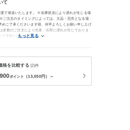
いて
程度で発送いたします。 ※在庫状況により遅れが生じる場
 ※ご注文のタイミングによっては、欠品・完売となる場
予めご了承くださいます様、何卒よろしくお願い申し上げ
品は多数のご注文により生産・出荷に遅れが生じておりま
にて手配いたします。
価格を比較する
(2)件
,900
（13,050円）～
ポイント