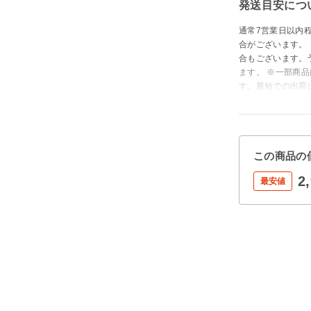
発送目安につ
通常7営業日以内
合がございます。
合もございます。
ます。 ※一部商
す。最短での出荷
この商品の
2
最安値