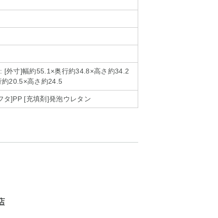
[外寸]幅約55.1×奥行約34.8×高さ約34.2
行約20.5×高さ約24.5
フタ]PP [充填剤]発泡ウレタン
店