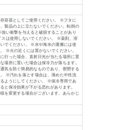
存容器としてご使用ください。 ※フタに
り、製品の上に立たないでください。転倒の
※強い衝撃を与えると破損することがあり
イスは使用しないでください。 ※薬剤、溶
いでください。 ※水や海水の運搬には使
。 ※火の近くには置かないでください。
繁に行った場合、直射日光が当たる場所に置
湿な場所に置いた場合は保冷力が落ちます。
は通気を防ぐ簡易的なものであり、密閉する
。 ※汚れを落とす場合は、薄めた中性洗
るようにしてください。 ※保冷専用であ
れると保冷効果が下がる恐れがあります。
仕様を変更する場合がございます。あらかじ
。