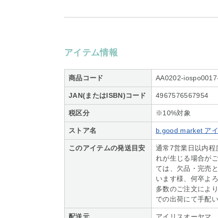
アイテム情報
商品コード
AA0202-iospo0017
JAN(またはISBN)コード
4967576567954
税区分
※10%対象
ストア名
b.good marke
このアイテムの発送目安
通常7営業日以内程
れが生じる場合がご
ては、欠品・完売
います様、何卒よろ
多数のご注文によ
での出荷にて手配
配送元
アイリスオーヤマ