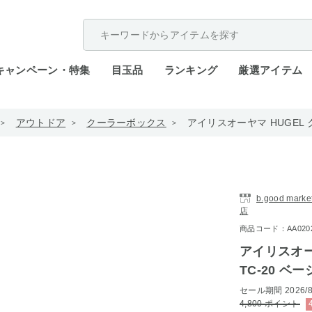
配送遅延が発生しております。
キャンペーン・特集
目玉品
ランキング
厳選アイテム
アウトドア
クーラーボックス
アイリスオーヤマ HUGEL ク
b.good ma
店
商品コード：AA0202-i
アイリスオー
TC-20 ベ
セール期間
2026/8
4,800
ポイント