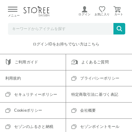
【熊本県での地震による影響について】
令和8年熊本地震に
よる配送遅延が発生しております。
ログイン
お気に入り
メニュー
ご指定のアイテムは取り扱い終了、またはただいま取り扱い
できないアイテムです。
トップへ戻る
ログインIDをお持ちでない方はこちら
ご利用ガイド
よくあるご質問
利用規約
プライバシーポリシー
セキュリティーポリシー
特定商取引法に基づく表記
Cookieポリシー
会社概要
セゾンのふるさと納税
セゾンポイントモール