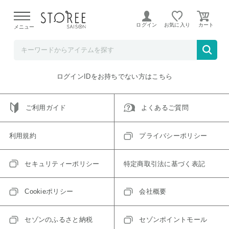
【熊本県での地震による影響について】
令和8年熊本地震に
よる配送遅延が発生しております。
ログイン
お気に入り
メニュー
ご指定のアイテムは取り扱い終了、またはただいま取り扱い
できないアイテムです。
トップへ戻る
ログインIDをお持ちでない方はこちら
ご利用ガイド
よくあるご質問
利用規約
プライバシーポリシー
セキュリティーポリシー
特定商取引法に基づく表記
Cookieポリシー
会社概要
セゾンのふるさと納税
セゾンポイントモール