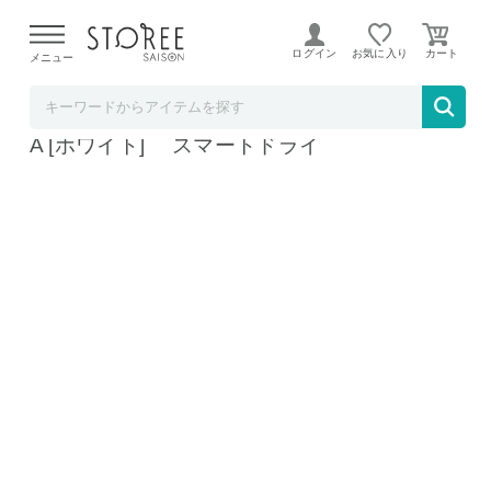
【熊本県での地震による影響について】
令和8年熊本地震に
よる配送遅延が発生しております。
ログイン
お気に入り
メニュー
お祝い膳.com
象印 スマートドライ 布団乾燥機 RF-UA10-W
A [ホワイト] スマートドライ