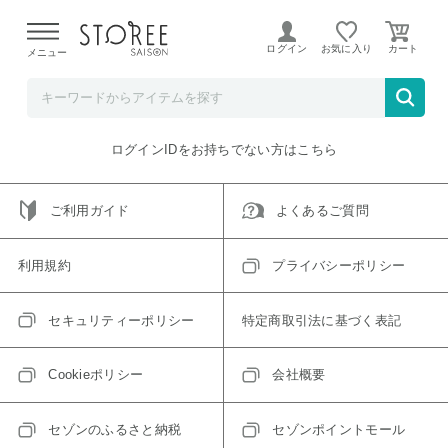
【熊本県での地震による影響について】
令和8年熊本地震に
よる配送遅延が発生しております。
ログイン
お気に入り
メニュー
ご指定のアイテムは取り扱い終了、またはただいま取り扱い
できないアイテムです。
トップへ戻る
ログインIDをお持ちでない方はこちら
ご利用ガイド
よくあるご質問
利用規約
プライバシーポリシー
セキュリティーポリシー
特定商取引法に基づく表記
Cookieポリシー
会社概要
セゾンのふるさと納税
セゾンポイントモール