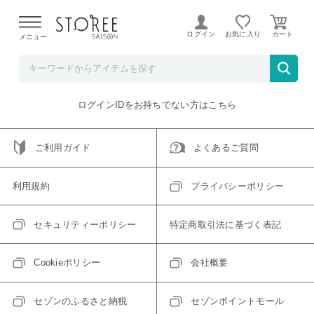
【熊本県での地震による影響について】
令和8年熊本地震に
よる配送遅延が発生しております。
ログイン
お気に入り
メニュー
ご指定のアイテムは取り扱い終了、またはただいま取り扱い
できないアイテムです。
トップへ戻る
ログインIDをお持ちでない方はこちら
ご利用ガイド
よくあるご質問
利用規約
プライバシーポリシー
セキュリティーポリシー
特定商取引法に基づく表記
Cookieポリシー
会社概要
セゾンのふるさと納税
セゾンポイントモール