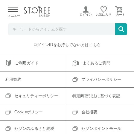
【熊本県での地震による影響について】
令和8年熊本地震に
よる配送遅延が発生しております。
ログイン
お気に入り
メニュー
ご指定のアイテムは取り扱い終了、またはただいま取り扱い
できないアイテムです。
トップへ戻る
ログインIDをお持ちでない方はこちら
ご利用ガイド
よくあるご質問
利用規約
プライバシーポリシー
セキュリティーポリシー
特定商取引法に基づく表記
Cookieポリシー
会社概要
セゾンのふるさと納税
セゾンポイントモール