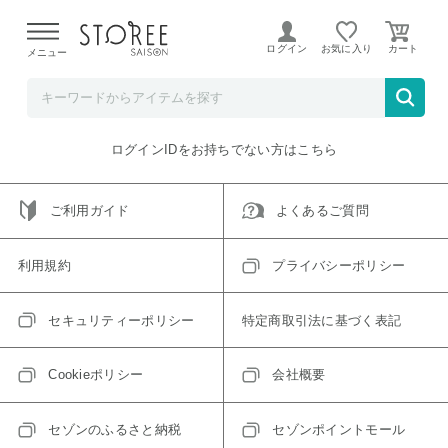
【熊本県での地震による影響について】
令和8年熊本地震に
よる配送遅延が発生しております。
ログイン
お気に入り
メニュー
ご指定のアイテムは取り扱い終了、またはただいま取り扱い
できないアイテムです。
トップへ戻る
ログインIDをお持ちでない方はこちら
ご利用ガイド
よくあるご質問
利用規約
プライバシーポリシー
セキュリティーポリシー
特定商取引法に基づく表記
Cookieポリシー
会社概要
セゾンのふるさと納税
セゾンポイントモール