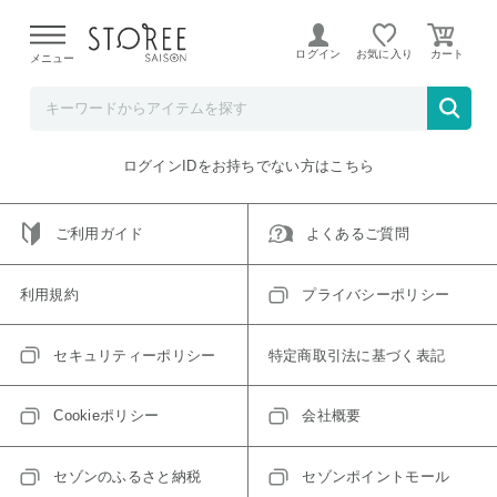
【熊本県での地震による影響について】
令和8年熊本地震に
よる配送遅延が発生しております。
ログイン
お気に入り
メニュー
ご指定のアイテムは取り扱い終了、またはただいま取り扱い
できないアイテムです。
トップへ戻る
ログインIDをお持ちでない方はこちら
ご利用ガイド
よくあるご質問
利用規約
プライバシーポリシー
セキュリティーポリシー
特定商取引法に基づく表記
Cookieポリシー
会社概要
セゾンのふるさと納税
セゾンポイントモール