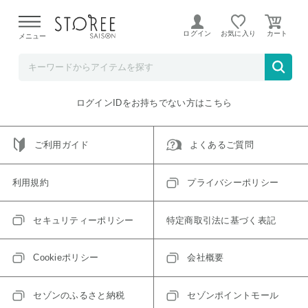
【熊本県での地震による影響について】
令和8年熊本地震に
よる配送遅延が発生しております。
ログイン
お気に入り
メニュー
ご指定のアイテムは取り扱い終了、またはただいま取り扱い
できないアイテムです。
トップへ戻る
ログインIDをお持ちでない方はこちら
ご利用ガイド
よくあるご質問
利用規約
プライバシーポリシー
セキュリティーポリシー
特定商取引法に基づく表記
Cookieポリシー
会社概要
セゾンのふるさと納税
セゾンポイントモール