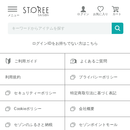
【熊本県での地震による影響について】
令和8年熊本地震に
よる配送遅延が発生しております。
ログイン
お気に入り
メニュー
ご指定のアイテムは取り扱い終了、またはただいま取り扱い
できないアイテムです。
トップへ戻る
ログインIDをお持ちでない方はこちら
ご利用ガイド
よくあるご質問
利用規約
プライバシーポリシー
セキュリティーポリシー
特定商取引法に基づく表記
Cookieポリシー
会社概要
セゾンのふるさと納税
セゾンポイントモール