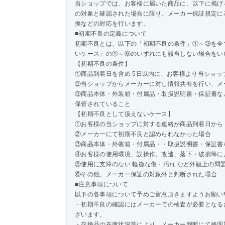
当ショップでは、お客様に届いた商品に、以下に掲げ
の対象と確認された場合に限り、メーカー保証規定に
換などの対応を行います。
■初期不良の定義について
初期不良とは、以下の「初期不良の条件」①～③を全
いケース」の①～⑥のいずれにも該当しない場合をい
【初期不良の条件】
①商品到着日を含め 5日以内に、お客様より当ショッ
②当ショップからメーカーに対し情報共有を行い、メ
③商品本体・外装箱・付属品・取扱説明書・保証書な
保管されていること
【初期不良として扱えないケース】
①お客様の当ショップに対する連絡が商品到着日から 
②メーカーにて初期不良と認められなかった場合
③商品本体・外装箱・付属品・・取扱説明書・保証書
④お客様の使用環境、誤操作、改造、落下・破損等に
⑤使用に支障のない 軽微な傷・汚れ など外観上の問
⑥その他、メーカー保証の対象外と判断された場合
■注意事項について
以下の各事項について予めご留意頂きますようお願い
・初期不良の確認にはメーカーでの検査が必要となる
ざいます。
・交換品の在庫状況等により、メーカー判断にて修理