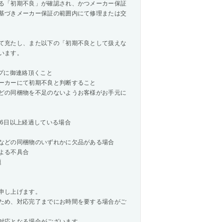
る「初期不良」が確認され、かつメーカー保証
基づきメーカー保証の範囲内にて修理または交
て充たし、また以下の「初期不良として扱えな
います。
プに御連絡頂くこと
ーカーにて初期不良と判断すること
どの同梱物を不足のないようお客様がお手元に
6日以上経過している場合
などの同梱物のいずれかに欠品がある場合
よる不具合
題
申し上げます。
ため、対応完了までにお時間を要する場合がご
対応となる場合がございます。