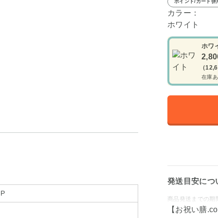
ポイント/カード併
カラー：
ホワイト
ホワ
2,8
（12,
在庫あ
発送目安につ
-P
商品発送までの期
【お祝い膳.c