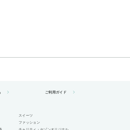
品
ご利用ガイド
スイーツ
ファッション
券
チャリティ・セゾンオリジナル