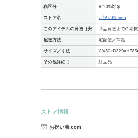
税区分
※10%対象
ストア名
お祝い膳.com
このアイテムの発送目安
商品発送までの期間
配送方法
宅配便／常温
サイズ／寸法
W450×D320×H785m
その他詳細 1
組立品
ストア情報
お祝い膳.com