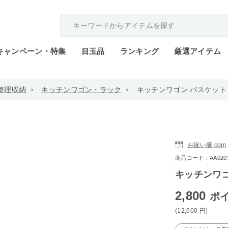
配送遅延が発生しております。
キャンペーン・特集
目玉品
ランキング
厳選アイテム
整理収納
キッチンワゴン・ラック
キッチンワゴン バスケット
お祝い膳.com
商品コード：AA0203-
キッチンワゴ
2,800
ポ
(12,600
円
)