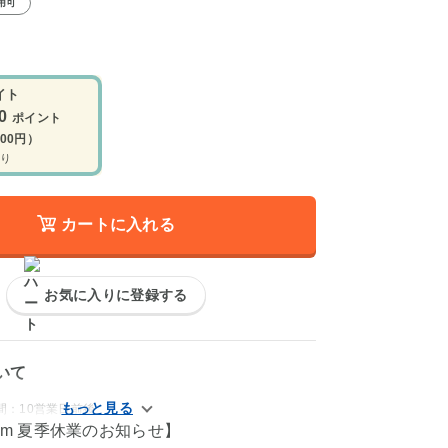
用可
イト
00
ポイント
600円）
り
カートに入れる
お気に入りに登録する
いて
間：10営業日前後
om 夏季休業のお知らせ】