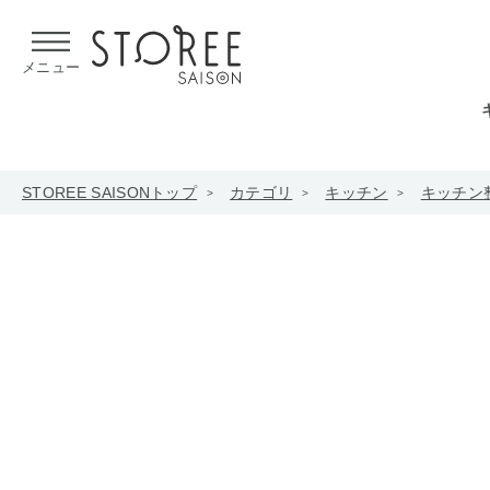
【熊本県での地震による影響について】
令和8年熊本地震による
メニュー
STOREE SAISONトップ
カテゴリ
キッチン
キッチン