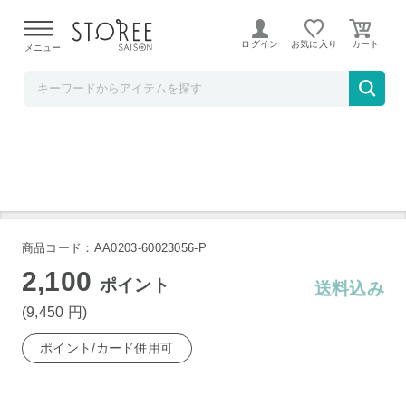
【熊本県での地震による影響について】
令和8年熊本地震に
よる配送遅延が発生しております。
ログイン
お気に入り
メニュー
お祝い膳.com
メッシュ トローリー４段ＳＶ
商品コード：AA0203-60023056-P
2,100
ポイント
送料込み
(9,450
円
)
ポイント/カード併用可