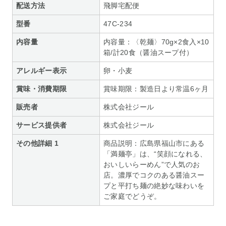
配送方法
飛脚宅配便
型番
47C-234
内容量
内容量：〈乾麺〉70g×2食入×10
箱/計20食（醤油スープ付）
アレルギー表示
卵・小麦
賞味・消費期限
賞味期限：製造日より常温6ヶ月
販売者
株式会社ジール
サービス提供者
株式会社ジール
その他詳細 1
商品説明：広島県福山市にある
「満麺亭」は、“笑顔になれる、
おいしいらーめん”で人気のお
店。濃厚でコクのある醤油スー
プと平打ち麺の絶妙な味わいを
ご家庭でどうぞ。