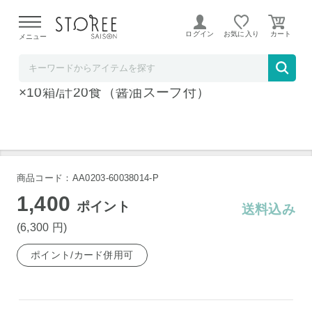
【熊本県での地震による影響について】
令和8年熊本地震に
よる配送遅延が発生しております。
ログイン
お気に入り
メニュー
お祝い膳.com
尾道ラーメン「満麺亭」 〈乾麺〉70g×2食入
×10箱/計20食（醤油スープ付）
商品コード：AA0203-60038014-P
1,400
ポイント
送料込み
(6,300
円
)
ポイント/カード併用可