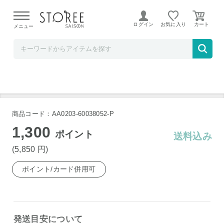
【熊本県での地震による影響について】
令和8年熊本地震に
よる配送遅延が発生しております。
ログイン
お気に入り
メニュー
お祝い膳.com
信州そば 乾麺 50g×44束
商品コード：AA0203-60038052-P
1,300
ポイント
送料込み
(5,850
円
)
ポイント/カード併用可
発送目安について