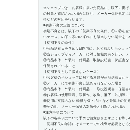
当ショップでは、お客様に届いた商品に、以下に掲げ
の対象と確認された場合に限り、メーカー保証規定に
換などの対応を行います。
■初期不良の定義について
初期不良とは、以下の「初期不良の条件」①～③を全
いケース」の①～⑥のいずれにも該当しない場合をい
【初期不良の条件】
①商品到着日を含め 5日以内に、お客様より当ショッ
②当ショップからメーカーに対し情報共有を行い、メ
③商品本体・外装箱・付属品・取扱説明書・保証書な
保管されていること
【初期不良として扱えないケース】
①お客様の当ショップに対する連絡が商品到着日から 
②メーカーにて初期不良と認められなかった場合
③商品本体・外装箱・付属品・・取扱説明書・保証書
④お客様の使用環境、誤操作、改造、落下・破損等に
⑤使用に支障のない 軽微な傷・汚れ など外観上の問
⑥その他、メーカー保証の対象外と判断された場合
■注意事項について
以下の各事項について予めご留意頂きますようお願い
・初期不良の確認にはメーカーでの検査が必要となる
ざいます。