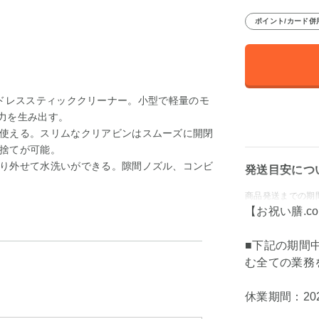
ポイント/カード併
えたコードレススティッククリーナー。小型で軽量のモ
引力を生み出す。
使える。スリムなクリアビンはスムーズに開閉
捨てが可能。
り外せて水洗いができる。隙間ノズル、コンビ
発送目安につ
商品発送までの期
【お祝い膳.c
■下記の期間
む全ての業務
休業期間：202