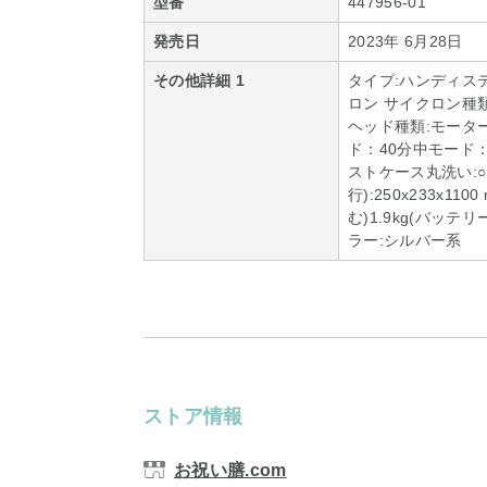
型番
447956-01
発売日
2023年 6月28日
その他詳細 1
タイプ:ハンディスティ
ロン サイクロン種
ヘッド種類:モータ
ド：40分中モード：
ストケース丸洗い:○
行):250x233x1
む)1.9kg(バッ
ラー:シルバー系
ストア情報
お祝い膳.com