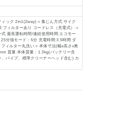
ック 2in1(2way):○ 集じん方式:サイク
類:フィルターあり コードレス（充電式）:○
ー式 最長運転時間/連続使用時間:エコモー
25分強モード：5分 充電時間:3.5時間 ダ
 フィルター丸洗い:○ 本体寸法(幅x高さx奥
100 mm 質量:本体質量：1.3kg(バッテリー含
テリー、パイプ、標準クリーナーヘッド含む) カ