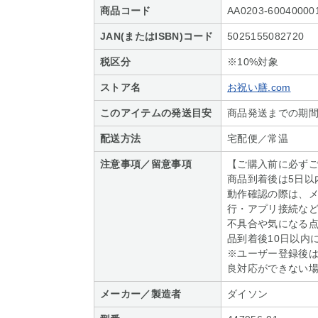
商品コード
AA0203-60040000
JAN(またはISBN)コード
5025155082720
税区分
※10%対象
ストア名
お祝い膳.com
このアイテムの発送目安
商品発送までの期間
配送方法
宅配便／常温
注意事項／留意事項
【ご購入前に必ず
商品到着後は5日以
動作確認の際は、
行・アプリ接続な
不具合や気になる
品到着後10日以内
※ユーザー登録後
良対応ができない
メーカー／製造者
ダイソン