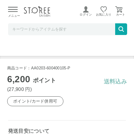
【熊本県での地震による影響について】
令和8年熊本地震に
よる配送遅延が発生しております。
ログイン
お気に入り
メニュー
お祝い膳.com
空気清浄機 シャープ KC-T50-W [ホワイト系]
商品コード：AA0203-600400105-P
6,200
ポイント
送料込み
(27,900
円
)
ポイント/カード併用可
発送目安について