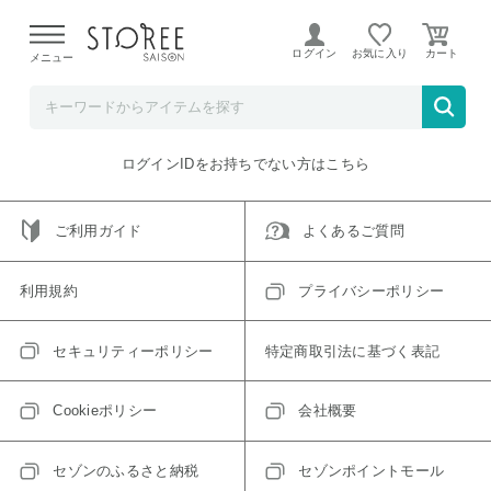
【熊本県での地震による影響について】
令和8年熊本地震に
よる配送遅延が発生しております。
ログイン
お気に入り
メニュー
ご指定のアイテムは取り扱い終了、またはただいま取り扱い
できないアイテムです。
トップへ戻る
ログインIDをお持ちでない方はこちら
ご利用ガイド
よくあるご質問
利用規約
プライバシーポリシー
セキュリティーポリシー
特定商取引法に基づく表記
Cookieポリシー
会社概要
セゾンのふるさと納税
セゾンポイントモール