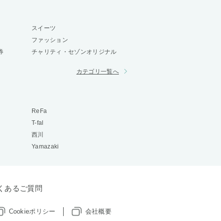
スイーツ
ファッション
券
チャリティ・セゾンオリジナル
カテゴリ一覧へ
ReFa
T-fal
西川
Yamazaki
くあるご質問
Cookieポリシー
会社概要