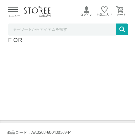
【熊本県での地震による影響について】
令和8年熊本地震に
よる配送遅延が発生しております。
ログイン
お気に入り
メニュー
お祝い膳.com
掃除機 ダイソン Dyson Micro Origin SV33 F
F OR
商品コード：AA0203-600400369-P