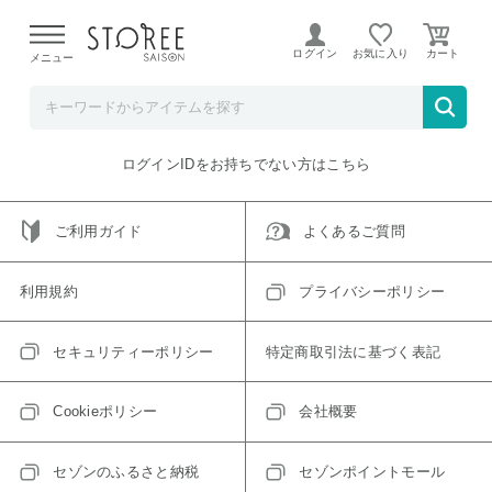
【熊本県での地震による影響について】
令和8年熊本地震に
よる配送遅延が発生しております。
ログイン
お気に入り
メニュー
ご指定のアイテムは取り扱い終了、またはただいま取り扱い
できないアイテムです。
トップへ戻る
ログインIDをお持ちでない方はこちら
ご利用ガイド
よくあるご質問
利用規約
プライバシーポリシー
セキュリティーポリシー
特定商取引法に基づく表記
Cookieポリシー
会社概要
セゾンのふるさと納税
セゾンポイントモール