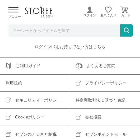
【熊本県での地震による影響について】
令和8年熊本地震に
よる配送遅延が発生しております。
ログイン
お気に入り
メニュー
ご指定のアイテムは取り扱い終了、またはただいま取り扱い
できないアイテムです。
トップへ戻る
ログインIDをお持ちでない方はこちら
ご利用ガイド
よくあるご質問
利用規約
プライバシーポリシー
セキュリティーポリシー
特定商取引法に基づく表記
Cookieポリシー
会社概要
セゾンのふるさと納税
セゾンポイントモール