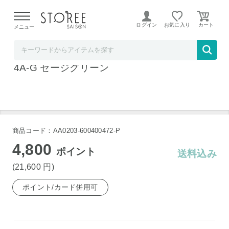
【熊本県での地震による影響について】
令和8年熊本地震に
よる配送遅延が発生しております。
ログイン
お気に入り
メニュー
お祝い膳.com
キャニスター掃除機 パナソニック MC-PJL2
4A-G セージグリーン
商品コード：AA0203-600400472-P
4,800
ポイント
送料込み
(21,600
円
)
ポイント/カード併用可