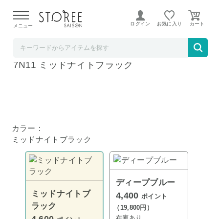
【熊本県での地震による影響について】
令和8年熊本地震に
よる配送遅延が発生しております。
ログイン
お気に入り
メニュー
お祝い膳.com
イヤホン ANKER Soundcore Liberty 5 A395
7N11 ミッドナイトブラック
カラー：
ミッドナイトブラック
ディープブルー
ミッドナイトブ
4,400
ポイント
ラック
（19,800円）
在庫あり