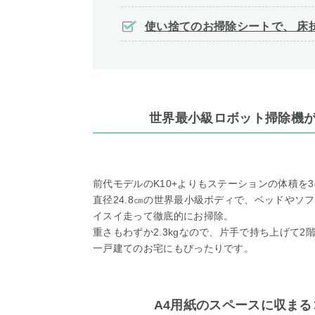
使い捨てのお掃除シートで、 床
世界最小級ロボット掃除機
前代モデルのK10+よりもステーションの体積を3
直径24.8㎝の世界最小級ボディで、ベッドやソ
イスイ走って徹底的にお掃除。
重さもわずか2.3kgなので、片手で持ち上げて2
一戸建てのお宅にもぴったりです。
A4用紙のスペースに収ま