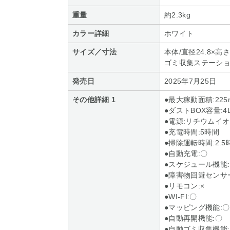
重量
約2.3kg
カラー詳細
ホワイト
サイズ／寸法
本体/直径24.8×高さ
ゴミ収集ステーション/2
発売日
2025年7月25日
その他詳細 1
●最大稼動面積:225
●ダストBOX容量:4
●電源:リチウムイ
●充電時間:5時間
●掃除運転時間:2.5
●自動充電:〇
●スケジュール機能
●障害物回避センサ
●リモコン:×
●WI-FI:〇
●マッピング機能:〇
●自動再開機能:〇
●自動ゴミ収集機能