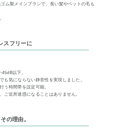
純ゴム製メインブラシで、長い髪やペットの毛も
。
レスフリーに
か45dB以下。
でも気にならない静音性を実現しました。
行う時間帯を設定可能。
、ご近所迷惑になることはありません。
、その理由。