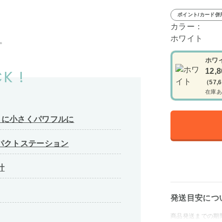
ポイント/カード併
カラー：
ホワイト
。
ホワ
K !
12,
（57,
在庫あ
らに小さくパワフルに
パクトステーション
計
発送目安につ
商品発送までの期