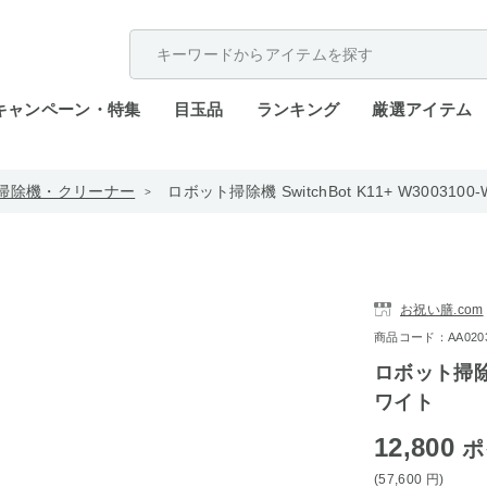
配送遅延が発生しております。
キャンペーン・特集
目玉品
ランキング
厳選アイテム
掃除機・クリーナー
ロボット掃除機 SwitchBot K11+ W300310
お祝い膳.com
商品コード：AA0203-
ロボット掃除機 
ワイト
12,800
ポ
(57,600
円
)