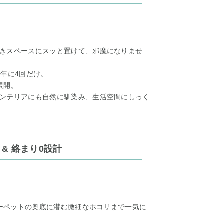
きスペースにスッと置けて、邪魔になりませ
年に4回だけ。
展開。
ンテリアにも自然に馴染み、生活空間にしっく
 & 絡まり0設計
カーペットの奥底に潜む微細なホコリまで一気に