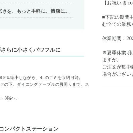
【お祝い膳.c
拭きを、もっと手軽に、清潔に。
■下記の期間
む全ての業務
休業期間：202
がさらに小さくパワフルに
※夏季休業明
ますが、
ご注文が集中
場合がござい
8.9％縮小しながら、4Lのゴミを収納可能。
ファの下、ダイニングテーブルの脚周りまで、ス
階・3階へ。
るコンパクトステーション