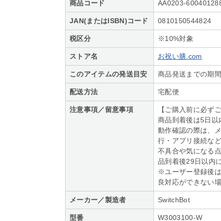
商品コード
AA0203-60040128
JAN(またはISBN)コード
0810150544824
税区分
※10%対象
ストア名
お祝い膳.com
このアイテムの発送目安
商品発送までの期間
配送方法
宅配便
注意事項／留意事項
【ご購入前に必ず
商品到着後は5日以
動作確認の際は、
行・アプリ接続な
不具合や気になる
品到着後29日以内
※ユーザー登録後
良対応ができない
メーカー／製造者
SwitchBot
型番
W3003100-W