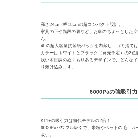
高さ24cm×幅18cmの超コンパクト設計。
家具の下や階段の裏など、お家のちょっとした空
ん。
4Lの超大容量抗菌紙パックを内蔵し、ゴミ捨ては
カラーはホワイトとブラック（発売予定）の2色
浅い木目調のぬくもりあるデザインで、どんなイ
り溶け込みます。
6000Paの強吸引力
K11+の吸引力は前代モデルの2倍！
6000Paパワフル吸引で、米粒やペットの毛、
吸引。