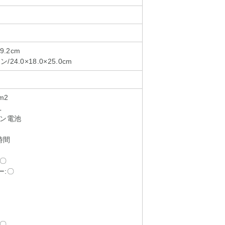
9.2cm
4.0×18.0×25.0cm
m2
L
オン電池
時間
:〇
ー:〇
:〇