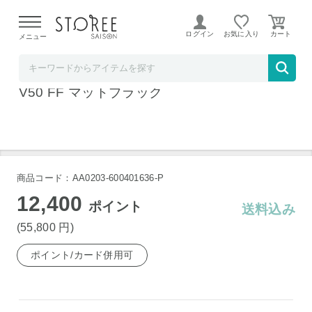
【熊本県での地震による影響について】
令和8年熊本地震に
よる配送遅延が発生しております。
ログイン
お気に入り
メニュー
お祝い膳.com
スティック掃除機 Dyson PencilVac Fluffy S
V50 FF マットブラック
商品コード：AA0203-600401636-P
12,400
ポイント
送料込み
(55,800
円
)
ポイント/カード併用可