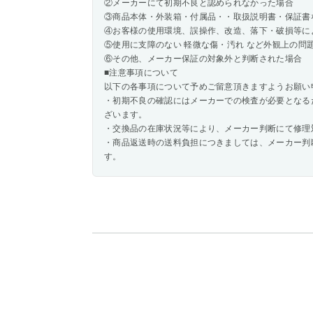
②メーカーにて初期不良と認められなかった場合
③商品本体・外装箱・付属品・・取扱説明書・保証書
④お客様の使用環境、誤操作、改造、落下・破損等に
⑤使用に支障のない 軽微な傷・汚れ など外観上の問
⑥その他、メーカー保証の対象外と判断された場合
■注意事項について
以下の各事項について予めご留意頂きますようお願い
・初期不良の確認にはメーカーでの検査が必要となる
ざいます。
・交換品の在庫状況等により、メーカー判断にて修理
・商品返送時の送料負担につきましては、メーカー判
す。