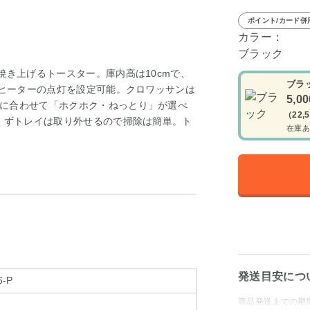
ポイント/カード併
カラー：
ブラック
焼き上げるトースター。庫内高は10cmで、
ブラ
、ヒーターの点灯を設定可能。クロワッサンは
5,0
に合わせて「ホクホク・ねっとり」が選べ
（22,
ンくずトレイは取り外せるので掃除は簡単。ト
在庫あ
。
発送目安につ
6-P
商品発送までの期