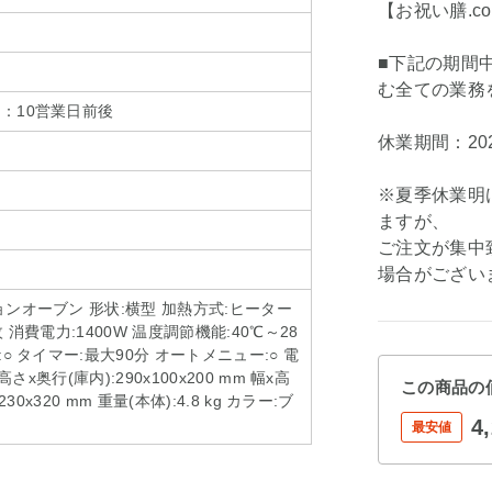
【お祝い膳.c
■下記の期間
む全ての業務
：10営業日前後
休業期間：202
※夏季休業明
ますが、
ご注文が集中
場合がござい
ンオーブン 形状:横型 加熱方式:ヒーター
 消費電力:1400W 温度調節機能:40℃～28
○ タイマー:最大90分 オートメニュー:○ 電
高さx奥行(庫内):290x100x200 mm 幅x高
この商品の
230x320 mm 重量(本体):4.8 kg カラー:ブ
4
最安値