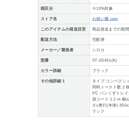
税区分
※10%対象
ストア名
お祝い膳.com
このアイテムの発送目安
商品発送までの期間
配送方法
宅配便
メーカー／製造者
シロカ
型番
ST-2D451(K)
カラー詳細
ブラック
その他詳細 1
タイプ:コンベクショ
同時トースト数:2 枚
0℃ パンくずトレイ:
源コード:1.2 m 幅x
さx奥行(本体):350x
ラック