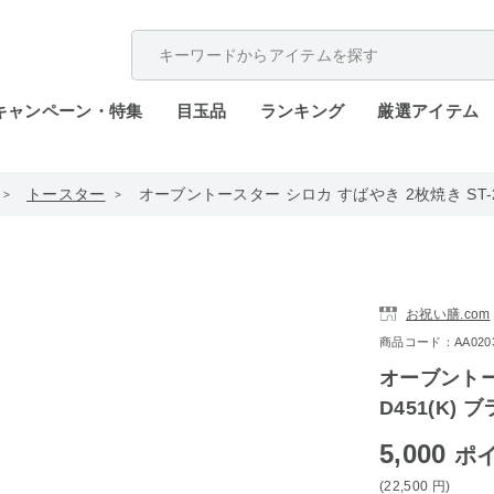
配送遅延が発生しております。
キャンペーン・特集
目玉品
ランキング
厳選アイテム
トースター
オーブントースター シロカ すばやき 2枚焼き ST-2
お祝い膳.com
商品コード：AA0203-
オーブントー
D451(K) 
5,000
ポ
(22,500
円
)