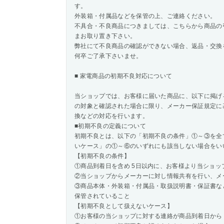
す。
外装箱・付属品などを保管の上、ご連絡ください。
不具合・不良商品につきましては、こちらから商品の
まお取り置き下さい。
弊社にて不良商品の確認ができない場合、返品・交換
何卒ご了承下さいませ。
■ 家電商品の初期不良対応について
当ショップでは、お客様に届いた商品に、以下に掲げ
の対象と確認された場合に限り、メーカー保証規定に
換などの対応を行います。
■初期不良の定義について
初期不良とは、以下の「初期不良の条件」①～③を全
いケース」の①～⑥のいずれにも該当しない場合をい
【初期不良の条件】
①商品到着日を含め 5日以内に、お客様より当ショッ
②当ショップからメーカーに対し情報共有を行い、メ
③商品本体・外装箱・付属品・取扱説明書・保証書な
保管されていること
【初期不良として扱えないケース】
①お客様の当ショップに対する連絡が商品到着日から 