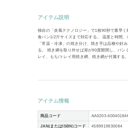
アイテム説明
独自の「炎風テクノロジー」で1枚90秒で素早く
食パン1/2斤サイズまで対応する。 温度と時間
「常温・冷凍」の焼き分け、焼き芋は品種や好み
る。 焼き網を取り外せば扉が90度開閉し、パ
レイ、もち/トレイ用焼き網、焼き網が付属する
アイテム情報
商品コード
AA0203-60040184
JAN(またはISBN)コード
4589919830084