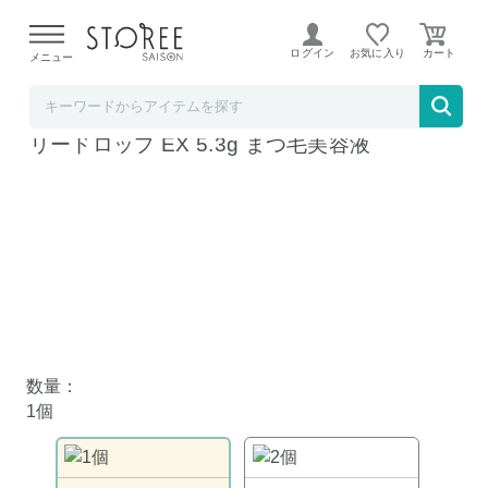
【熊本県での地震による影響について】
令和8年熊本地震に
よる配送遅延が発生しております。
ログイン
お気に入り
メニュー
お祝い膳.com
資生堂 マジョリカマジョルカ ラッシュジェ
リードロップ EX 5.3g まつ毛美容液
数量：
1個