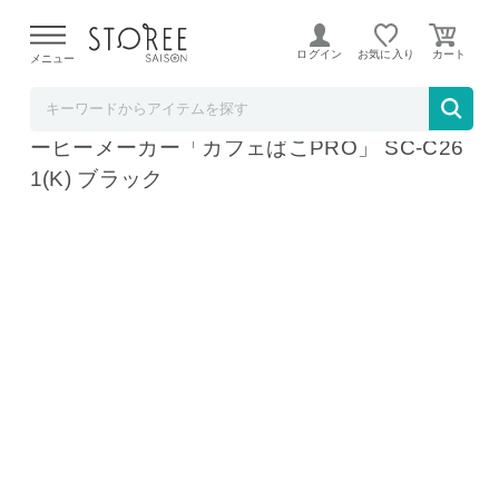
【熊本県での地震による影響について】
令和8年熊本地震に
よる配送遅延が発生しております。
ログイン
お気に入り
メニュー
お祝い膳.com
コーヒーメーカー シロカ コーン式全自動コ
ーヒーメーカー「カフェばこPRO」 SC-C26
1(K) ブラック