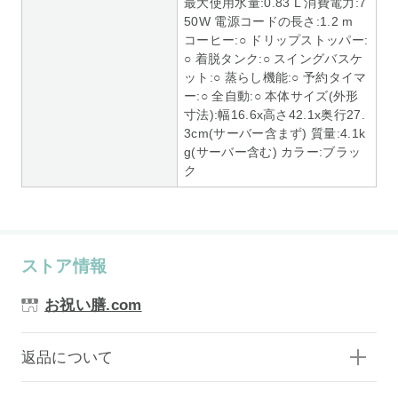
最大使用水量:0.83 L 消費電力:7
50W 電源コードの長さ:1.2 m
コーヒー:○ ドリップストッパー:
○ 着脱タンク:○ スイングバスケ
ット:○ 蒸らし機能:○ 予約タイマ
ー:○ 全自動:○ 本体サイズ(外形
寸法):幅16.6x高さ42.1x奥行27.
3cm(サーバー含まず) 質量:4.1k
g(サーバー含む) カラー:ブラッ
ク
ストア情報
お祝い膳.com
返品について